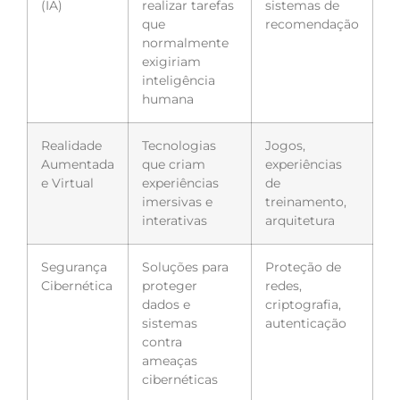
(IA)
realizar tarefas
sistemas de
que
recomendação
normalmente
exigiriam
inteligência
humana
Realidade
Tecnologias
Jogos,
Aumentada
que criam
experiências
e Virtual
experiências
de
imersivas e
treinamento,
interativas
arquitetura
Segurança
Soluções para
Proteção de
Cibernética
proteger
redes,
dados e
criptografia,
sistemas
autenticação
contra
ameaças
cibernéticas